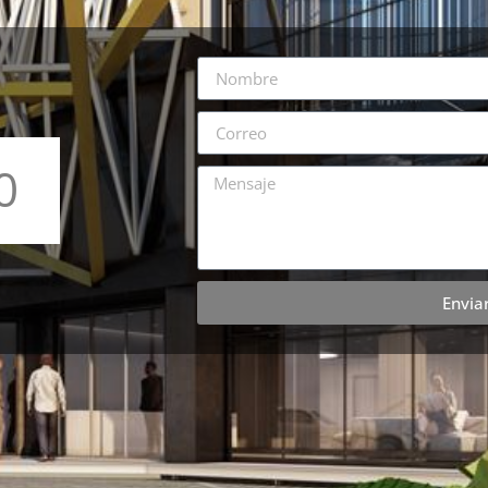
0
ndos
Envia