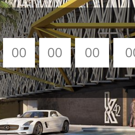
00
00
00
0
Días
Horas
Minutos
Segu