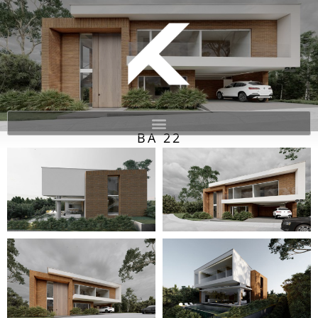
BA 22